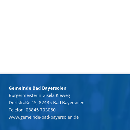
Gemeinde Bad Bayersoien
Bürgermeisterin Gisela Kieweg
Dorfstraße 45, 82435 Bad Bayersoien
Telefon: 08845 703060
www.gemeinde-bad-bayersoien.de