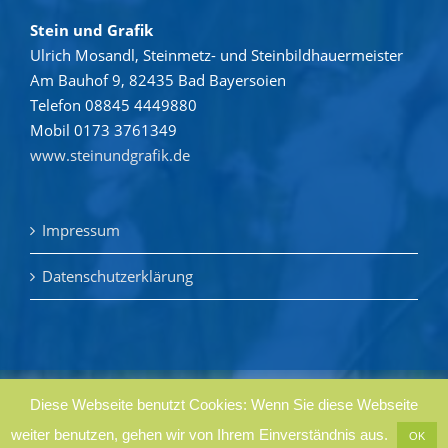
Stein und Grafik
Ulrich Mosandl, Steinmetz- und Steinbildhauermeister
Am Bauhof 9, 82435 Bad Bayersoien
Telefon 08845 4449880
Mobil 0173 3761349
www.steinundgrafik.de
Impressum
Datenschutzerklärung
Copyright 2019 |
| Mosandl Grafik
Diese Webseite benutzt Cookies: Wenn Sie diese Webseite
weiter benutzen, gehen wir von Ihrem Einverständnis aus.
OK