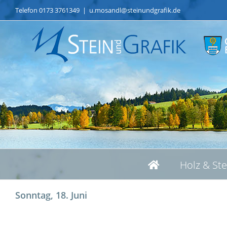
Skip
Telefon 0173 3761349
|
u.mosandl@steinundgrafik.de
to
content
Holz & St
Sonntag, 18. Juni